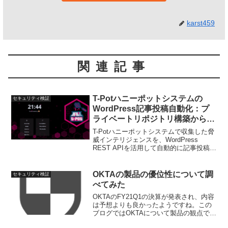
karst459
関連記事
T-Potハニーポットシステムの
セキュリティ検証
WordPress記事投稿自動化：プ
ライベートリポジトリ構築から運
用まで
T-Potハニーポットシステムで収集した脅
威インテリジェンスを、WordPress
REST APIを活用して自動的に記事投稿す
るシステムの構築手順を詳細解説。プラ
イベートリポジトリ設計からセキュリテ
ィ考慮事項、実環境検証結果まで包括的
OKTAの製品の優位性について調
セキュリティ検証
に紹介します。
べてみた
OKTAのFY21Q1の決算が発表され、内容
は予想よりも良かったようですね。この
ブログではOKTAについて製品の観点で優
位性を整理してみました。結論：IDaaS