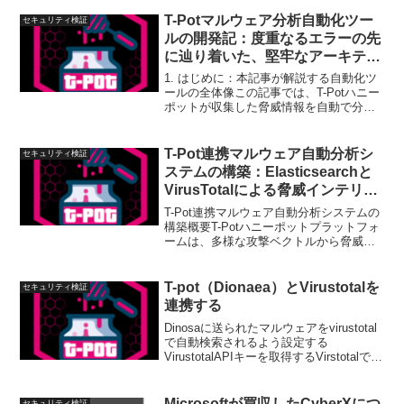
市場の中でもOKTAの製品には高い優位性
があります。それでは整理した内容を以
T-Potマルウェア分析自動化ツー
セキュリティ検証
下に...
ルの開発記：度重なるエラーの先
に辿り着いた、堅牢なアーキテク
チャ
1. はじめに：本記事が解説する自動化ツ
ールの全体像この記事では、T-Potハニー
ポットが収集した脅威情報を自動で分析
し、WordPressにレポートする一連のツ
ールを開発した際の、詳細な試行錯誤の
道のりを記録します。最終的に完成し
T-Pot連携マルウェア自動分析シ
セキュリティ検証
た、堅牢...
ステムの構築：Elasticsearchと
VirusTotalによる脅威インテリジ
ェンスの自動化
T-Pot連携マルウェア自動分析システムの
構築概要T-Potハニーポットプラットフォ
ームは、多様な攻撃ベクトルから脅威情
報を収集するための強力なツールです。
しかし、収集されたマルウェアのサンプ
ルを迅速に評価し、実用的な脅威インテ
T-pot（Dionaea）とVirustotalを
セキュリティ検証
リジェンスに...
連携する
Dinosaに送られたマルウェアをvirustotal
で自動検索されるよう設定する
VirustotalAPIキーを取得するVirstotalでア
カウントを作成し、マイページからAPIを
確認するDionaea の設定ファイルを作成
T-Pot ...
Microsoftが買収したCyberXにつ
セキュリティ検証