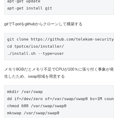
apt-get update

apt-get install git
gitでT-potをgithubからクローンして構築する
git clone https://github.com/telekom-security/t
cd tpotce/iso/installer/

./install.sh --type=user
メモリ8GBだとメモリ不足でCPUが100％に張り付く事象が発
生したため、swap領域を用意する
mkdir /var/swap

dd if=/dev/zero of=/var/swap/swap0 bs=1M count=
chmod 600 /var/swap/swap0

mkswap /var/swap/swap0
