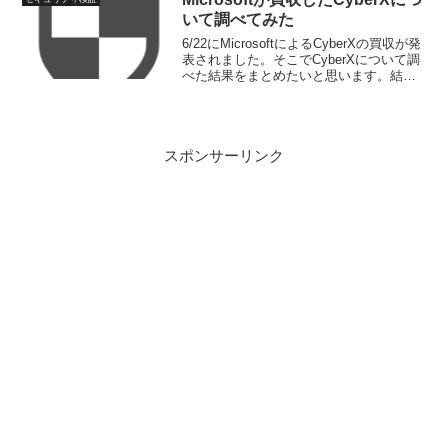
いて調べてみた
6/22にMicrosoftによるCyberXの買収が発
表されました。そこでCyberXについて調
べた結果をまとめたいと思います。結
論：CyberXはOTセキュリティを提供して
いる会社です。CyberXとは何をやってい
る会社か公式HPよりサ...
スポンサーリンク