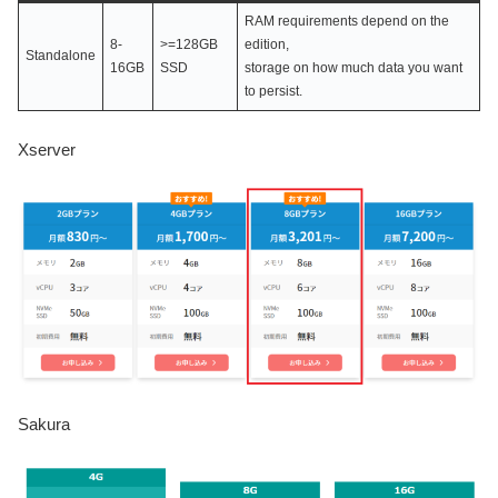
RAM requirements depend on the
8-
>=128GB
edition,
Standalone
16GB
SSD
storage on how much data you want
to persist.
Xserver
Sakura