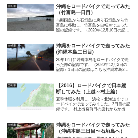
7日の記録）黒島一周の記録はこちら体験
ダイビング予約ちょうど石垣島で宿泊さ
沖縄をロードバイクで走ってみた
自転車
せていただいてい...
（竹富島一日目）
与那国島から石垣島に戻り石垣島から竹
富島に移動し、竹富島を自転車で走った
際の記録です。（2020年12月10日の記
録）与那国島を一周した記録はこちら与
那国～石垣島～竹富島への移動12月10与
那国発～石垣島着のフェリーよなくにに
沖縄をロードバイクで走ってみた
自転車
乗り石垣島に移...
(沖縄本島二日目)
20年12月に沖縄本島をロードバイクで走
った際の記録です。（2020年12月3日の
記録）1日目の記録はこちら沖縄本島2日
目二日目の出発から挫折まで一日目は想
定よりも走行距離が稼げなかったため、
二日目で挽回しようと6:00には宿を出発
【2016】ロードバイクで日本縦
自転車
し、本島...
断してみた（上越～村上編）
夏季休暇を利用し、浜松～北海道までロ
ードバイクで走ってみました。3日目の記
録です。 村上出発前日の疲れからか出発
は少し遅れ、6時過ぎに出発しました。出
発直後の直江津港。途中で面白そうなモ
ールを通過。十日市を通過。この辺りか
沖縄をロードバイクで走ってみた
自転車
ら信号機が縦になっ...
（沖縄本島三日目〜石垣島へ）