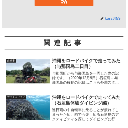
karst459
関連記事
沖縄をロードバイクで走ってみた
自転車
（与那国島二日目）
与那国町から与那国島を一周した際の記
録です。（2020年12月9日）石垣島～与
那国島の移動の記録はこちら外周スター
ト与那国島マップをもらいました。この
図でいうと祖納から右手の灯台経由で外
周一周を目標で走りだします。スタート
沖縄をロードバイクで走ってみた
アクティビティ
早々墓地を発見。独...
（石垣島体験ダイビング編）
連日雨の中自転車に乗ることが疲れてし
まったため、雨でも楽しめる石垣島のア
クティビティを探してダイビングに行き
つき実施した際の記録です（2020年12月