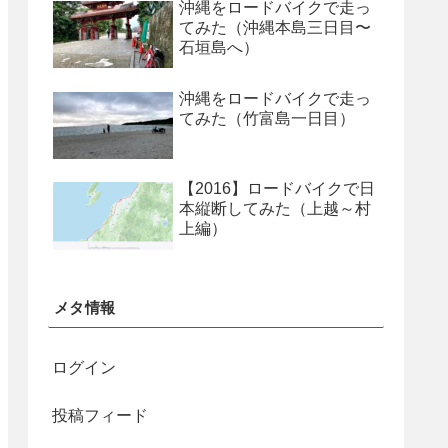
沖縄をロードバイクで走っ
2026年05月07日
更新：Linuxの脆
てみた（沖縄本島三日目〜
弱性対策について(CVE-2026-
31431、Copy Fail)
石垣島へ）
2026年05月01日
Linuxの脆弱性対
策について(CVE-2026-31431、
Copy Fail)
沖縄をロードバイクで走っ
2026年04月27日
更新：Cisco
てみた（竹富島一日目）
Secure Firewall ASAおよびCisco
Secure FTDの脆弱性について
(CVE-2025-20333等)
2026年04月22日
Oracle Java の脆
弱性対策について(2026年4月)
【2016】ロードバイクで日
2026年04月15日
Adobe Acrobat
本縦断してみた（上越～村
および Reader の脆弱性対策につ
上編）
いて(2026年4月)_2
2026年04月15日
Microsoft 製品の
脆弱性対策について(2026年4月)
2026年04月13日
Adobe Acrobat
および Reader の脆弱性対策につ
メタ情報
いて(2026年4月)
2026年04月08日
「Movable
Type」における複数の脆弱性につ
いて（JVN#66473735）
ログイン
2026年03月11日
Microsoft 製品の
脆弱性対策について(2026年3月)
2026年03月11日
Adobe Acrobat
投稿フィード
および Reader の脆弱性対策につ
いて(2026年3月)