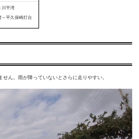
～川平湾
湾～平久保崎灯台
ません。雨が降っていないとさらに走りやすい。