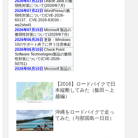
2026年07月22日
Oracle Java の脆
弱性対策について(2026年7月)
2026年07月22日
WordPressの脆
弱性対策について(CVE-2026-
60137、CVE-2026-63030：
wp2shell)
2026年07月15日
Microsoft 製品の
脆弱性対策について(2026年7月)
2026年06月26日
更新：Windows
10のサポート終了に伴う注意喚起
2026年06月10日
Check Point
Software Technologies製品の脆弱
性対策について(CVE-2026-
50751)
2026年06月10日
Microsoft 製品の
脆弱性対策について(2026年6月)
2026年06月10日
Adobe Acrobat
および Reader の脆弱性対策につ
【2016】ロードバイクで日
いて(2026年6月)
本縦断してみた（飯田～上
2026年05月13
越編）
日
「GUARDIANWALL
MailSuite」におけるスタックベー
スのバッファオーバーフローの脆
沖縄をロードバイクで走っ
弱性について（JVN#35567473）
2026年05月13日
Microsoft 製品の
てみた（与那国島一日目）
脆弱性対策について(2026年5月)
2026年05月08日
Palo Alto
Networks製PAN-OSの脆弱性対策
について(CVE-2026-0300)